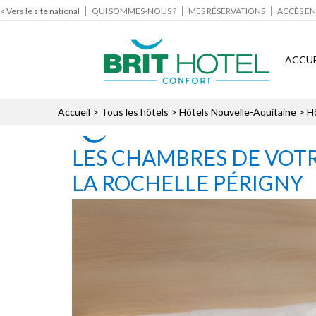
< Vers le site national
QUI SOMMES-NOUS ?
MES RÉSERVATIONS
ACCÈS EN
ACCUE
Accueil
>
Tous les hôtels
>
Hôtels Nouvelle-Aquitaine
>
H
LES CHAMBRES DE VOTR
LA ROCHELLE PÉRIGNY