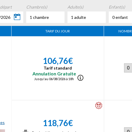
 départ
Chambre(s)
Adulte(s)
Enfant(s)
/2026
1 chambre
1 adulte
0 enfant
TARIF DU JOUR
NOMBRE
106,76€
Tarif standard
Annulation Gratuite
Jusqu'au 06/08/2026 à 18h
118,76€
ces