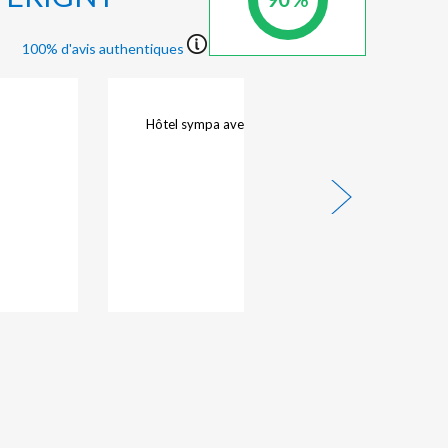
100% d'avis authentiques
rgence et
Tres satisfaite. Hotel agréable, literie confortable
s portes
Personnel tres accueillant. Bon.petit dejeuner
aditionnel.
ur des
onfortant
27/07/2026 - Vanou