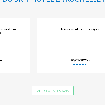
rès bien, très bon
Très agréable. Nous sommes arrivés en u
nous avons eu le sentiment, une fois le
passées d'être dans un hôtel familial et tr
Un brin désuet mais avec cette douce
établissements qui ont du coeur.tres réc
27/07/2026 - Lna
VOIR TOUS LES AVIS