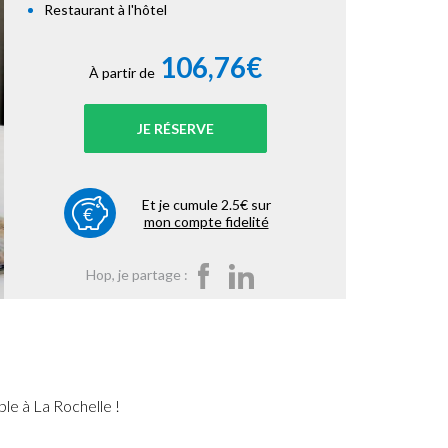
Restaurant à l'hôtel
106,76€
À partir de
JE RÉSERVE
Et je cumule 2.5€ sur
mon compte fidelité
Hop, je partage :
ble à La Rochelle !